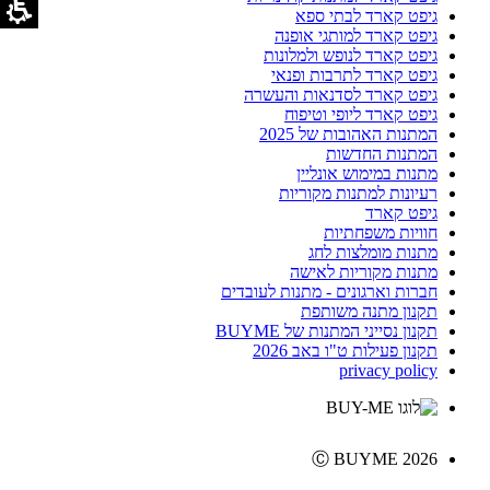
גיפט קארד לבתי ספא
גיפט קארד למותגי אופנה
גיפט קארד לנופש ולמלונות
גיפט קארד לתרבות ופנאי
גיפט קארד לסדנאות והעשרה
גיפט קארד ליופי וטיפוח
המתנות האהובות של 2025
המתנות החדשות
מתנות במימוש אונליין
רעיונות למתנות מקוריות
גיפט קארד
חוויות משפחתיות
מתנות מומלצות לחג
מתנות מקוריות לאישה
חברות וארגונים - מתנות לעובדים
תקנון מתנה משותפת
תקנון נסייני המתנות של BUYME
תקנון פעילות ט"ו באב 2026
privacy policy
Ⓒ BUYME 2026