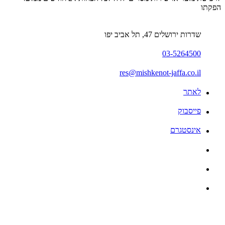
הפקתו
שדרות ירושלים 47, תל אביב יפו
03-5264500
res@mishkenot-jaffa.co.il
לאתר
פייסבוק
אינסטגרם