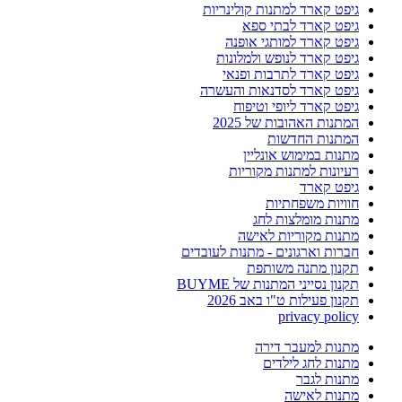
גיפט קארד למתנות קולינריות
גיפט קארד לבתי ספא
גיפט קארד למותגי אופנה
גיפט קארד לנופש ולמלונות
גיפט קארד לתרבות ופנאי
גיפט קארד לסדנאות והעשרה
גיפט קארד ליופי וטיפוח
המתנות האהובות של 2025
המתנות החדשות
מתנות במימוש אונליין
רעיונות למתנות מקוריות
גיפט קארד
חוויות משפחתיות
מתנות מומלצות לחג
מתנות מקוריות לאישה
חברות וארגונים - מתנות לעובדים
תקנון מתנה משותפת
תקנון נסייני המתנות של BUYME
תקנון פעילות ט"ו באב 2026
privacy policy
מתנות למעבר דירה
מתנות לחג לילדים
מתנות לגבר
מתנות לאישה