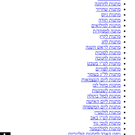
מתנות לחתונה
מתנות שחרור
מתנות גיוס
מתנות תודה
מתנות למילואים
מתנה למפקד/ת
מתנות לקיץ
מתנות לחג
מתנות לראש השנה
מתנות לסוכות
מתנות לחנוכה
מתנות לט"ו בשבט
מתנות לפורים
מתנות לל"ג בעומר
מתנות ליום העצמאות
מתנות כחול לבן
מתנות לשבועות
מתנות למזל בתולה
מתנות ליום האישה
מתנות ליום המשפחה
מתנות לולנטיין
מתנות לט"ו באב
מתנות לנובי גוד
מתנות לסילבסטר
גיפט קארד למתנות קולינריות