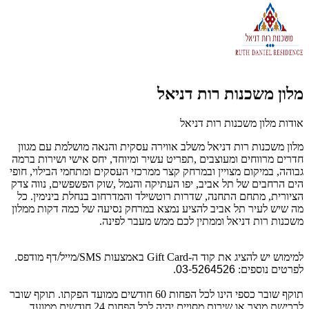
מלון משכנות רות דניאל
אודות מלון משכנות רות דניאל
מלון משכנות רות דניאל משלב אווירה עסקית והנאה מושלמת עם מגוון
חדרים מרווחים ומעוצבים ,תפריט עשיר ומיוחד, יחס אישי ושירות ברמה
גבוהה, במיקום מצויין ובמרחק קצר ממרכזי העסקים ומתחמי הבילוי, חופי
הים הרחבים של תל אביב, יפו העתיקה והנמל ,שוק הפשפשים, נווה צדק
הציורית, מתחם התחנה, שדרות רוטשילד והמדרחוב בנחלת בינימין. כל
מה שיש לעיר תל אביב להציע נמצא במרחק נסיעה של כמה דקות ממלון
משכנות רות דניאל וממתין לכם ממש מעבר לפינה.
למימוש יש להציג את קוד ה-Gift Card באמצעות SMS/מייל/דף מודפס.
לפרטים נוספים:
03-5264526
.
תוקף שובר כספי הינו לכל הפחות 60 חודשים ממועד הפקתו. תוקף שובר
לרכישת מוצר או שירות מסויים יהיה לכל הפחות 24 חודשים ממועד