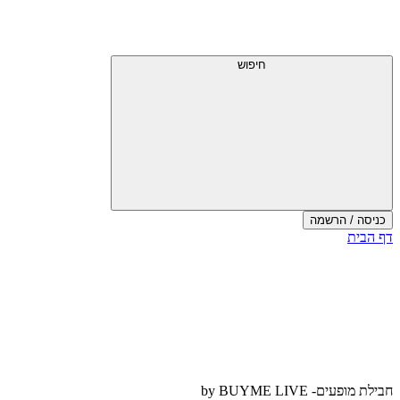
דלג
תפריט
מעל
עליון
תפריט
עליון
חיפוש
כניסה / הרשמה
סוף
דף הבית
אזור
תפריט
עליון
חבילת מופעים- by BUYME LIVE