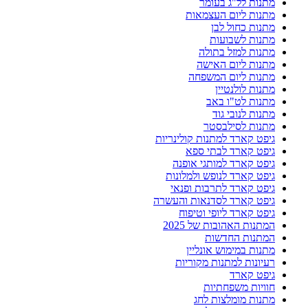
מתנות לל"ג בעומר
מתנות ליום העצמאות
מתנות כחול לבן
מתנות לשבועות
מתנות למזל בתולה
מתנות ליום האישה
מתנות ליום המשפחה
מתנות לולנטיין
מתנות לט"ו באב
מתנות לנובי גוד
מתנות לסילבסטר
גיפט קארד למתנות קולינריות
גיפט קארד לבתי ספא
גיפט קארד למותגי אופנה
גיפט קארד לנופש ולמלונות
גיפט קארד לתרבות ופנאי
גיפט קארד לסדנאות והעשרה
גיפט קארד ליופי וטיפוח
המתנות האהובות של 2025
המתנות החדשות
מתנות במימוש אונליין
רעיונות למתנות מקוריות
גיפט קארד
חוויות משפחתיות
מתנות מומלצות לחג