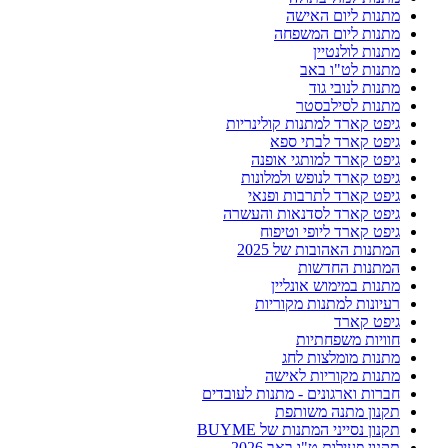
מתנות ליום האישה
מתנות ליום המשפחה
מתנות לולנטיין
מתנות לט"ו באב
מתנות לנובי גוד
מתנות לסילבסטר
גיפט קארד למתנות קולינריות
גיפט קארד לבתי ספא
גיפט קארד למותגי אופנה
גיפט קארד לנופש ולמלונות
גיפט קארד לתרבות ופנאי
גיפט קארד לסדנאות והעשרה
גיפט קארד ליופי וטיפוח
המתנות האהובות של 2025
המתנות החדשות
מתנות במימוש אונליין
רעיונות למתנות מקוריות
גיפט קארד
חוויות משפחתיות
מתנות מומלצות לחג
מתנות מקוריות לאישה
חברות וארגונים - מתנות לעובדים
תקנון מתנה משותפת
תקנון נסייני המתנות של BUYME
תקנון פעילות ט"ו באב 2026