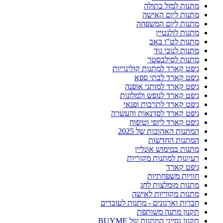
מתנות למזל בתולה
מתנות ליום האישה
מתנות ליום המשפחה
מתנות לולנטיין
מתנות לט"ו באב
מתנות לנובי גוד
מתנות לסילבסטר
גיפט קארד למתנות קולינריות
גיפט קארד לבתי ספא
גיפט קארד למותגי אופנה
גיפט קארד לנופש ולמלונות
גיפט קארד לתרבות ופנאי
גיפט קארד לסדנאות והעשרה
גיפט קארד ליופי וטיפוח
המתנות האהובות של 2025
המתנות החדשות
מתנות במימוש אונליין
רעיונות למתנות מקוריות
גיפט קארד
חוויות משפחתיות
מתנות מומלצות לחג
מתנות מקוריות לאישה
חברות וארגונים - מתנות לעובדים
תקנון מתנה משותפת
תקנון נסייני המתנות של BUYME