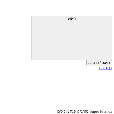
דלג
תפריט
מעל
עליון
תפריט
עליון
חיפוש
כניסה / הרשמה
סוף
דף הבית
אזור
תפריט
עליון
Super Friends-מותגי אופנה מובילים