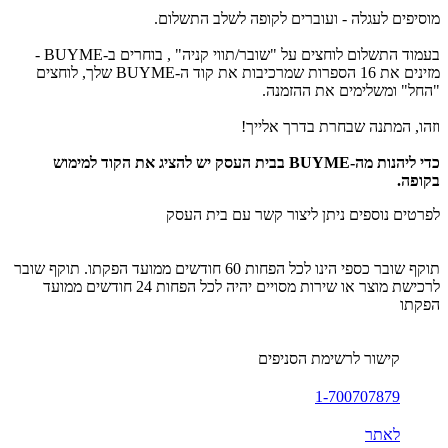
מוסיפים לעגלה - ועוברים לקופה לשלב התשלום.
בעמוד התשלום לוחצים על "שובר/תווי קניה" , בוחרים ב-BUYME -
מזינים את 16 הספרות שמרכיבות את קוד ה-BUYME שלך, לוחצים
"החל" ומשלימים את ההזמנה.
וזהו, המתנה שבחרת בדרך אלייך!
כדי ליהנות מה-BUYME בבית העסק יש להציג את הקוד למימוש
בקופה.
לפרטים נוספים ניתן ליצור קשר עם בית העסק
תוקף שובר כספי הינו לכל הפחות 60 חודשים ממועד הפקתו. תוקף שובר
לרכישת מוצר או שירות מסויים יהיה לכל הפחות 24 חודשים ממועד
הפקתו
קישור לרשימת הסניפים
1-700707879
לאתר