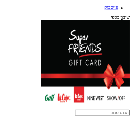
פייסבוק
שובר כספי