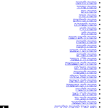
מתנות לחתונה
מתנות שחרור
מתנות גיוס
מתנות תודה
מתנות למילואים
מתנה למפקד/ת
מתנות לקיץ
מתנות לחג
מתנות לראש השנה
מתנות לסוכות
מתנות לחנוכה
מתנות לט"ו בשבט
מתנות לפורים
מתנות לל"ג בעומר
מתנות ליום העצמאות
מתנות כחול לבן
מתנות לשבועות
מתנות למזל בתולה
מתנות ליום האישה
מתנות ליום המשפחה
מתנות לולנטיין
מתנות לט"ו באב
מתנות לנובי גוד
מתנות לסילבסטר
גיפט קארד למתנות קולינריות