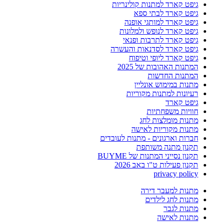
גיפט קארד למתנות קולינריות
גיפט קארד לבתי ספא
גיפט קארד למותגי אופנה
גיפט קארד לנופש ולמלונות
גיפט קארד לתרבות ופנאי
גיפט קארד לסדנאות והעשרה
גיפט קארד ליופי וטיפוח
המתנות האהובות של 2025
המתנות החדשות
מתנות במימוש אונליין
רעיונות למתנות מקוריות
גיפט קארד
חוויות משפחתיות
מתנות מומלצות לחג
מתנות מקוריות לאישה
חברות וארגונים - מתנות לעובדים
תקנון מתנה משותפת
תקנון נסייני המתנות של BUYME
תקנון פעילות ט"ו באב 2026
privacy policy
מתנות למעבר דירה
מתנות לחג לילדים
מתנות לגבר
מתנות לאישה