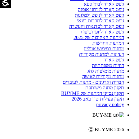
גיפט קארד לבתי ספא
גיפט קארד למותגי אופנה
גיפט קארד לנופש ולמלונות
גיפט קארד לתרבות ופנאי
גיפט קארד לסדנאות והעשרה
גיפט קארד ליופי וטיפוח
המתנות האהובות של 2025
המתנות החדשות
מתנות במימוש אונליין
רעיונות למתנות מקוריות
גיפט קארד
חוויות משפחתיות
מתנות מומלצות לחג
מתנות מקוריות לאישה
חברות וארגונים - מתנות לעובדים
תקנון מתנה משותפת
תקנון נסייני המתנות של BUYME
תקנון פעילות ט"ו באב 2026
privacy policy
Ⓒ BUYME 2026