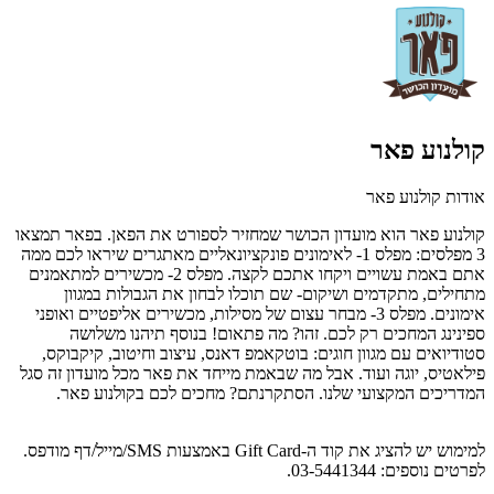
קולנוע פאר
אודות קולנוע פאר
קולנוע פאר הוא מועדון הכושר שמחזיר לספורט את הפאן. בפאר תמצאו
3 מפלסים: מפלס 1- לאימונים פונקציונאליים מאתגרים שיראו לכם ממה
אתם באמת עשויים ויקחו אתכם לקצה. מפלס 2- מכשירים למתאמנים
מתחילים, מתקדמים ושיקום- שם תוכלו לבחון את הגבולות במגוון
אימונים. מפלס 3- מבחר עצום של מסילות, מכשירים אליפטיים ואופני
ספינינג המחכים רק לכם. זהו? מה פתאום! בנוסף תיהנו משלושה
סטודיואים עם מגוון חוגים: בוטקאמפ דאנס, עיצוב וחיטוב, קיקבוקס,
פילאטיס, יוגה ועוד. אבל מה שבאמת מייחד את פאר מכל מועדון זה סגל
המדריכים המקצועי שלנו. הסתקרנתם? מחכים לכם בקולנוע פאר.
למימוש יש להציג את קוד ה-Gift Card באמצעות SMS/מייל/דף מודפס.
לפרטים נוספים: 03-5441344.