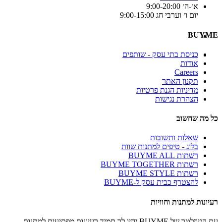
א׳-ה׳ 9:00-20:00
יום ו׳ וערבי חג 9:00-15:00
BUYME
כניסת בתי עסק - שותפים
אודות
Careers
תקנון האתר
מדיניות הגנת פרטיות
הצהרת נגישות
כל מה שחשוב
שאלות ותשובות
בלוג - טיפים למתנות שוות
רשתות BUYME ALL
רשתות BUYME TOGETHER
רשתות BUYME STYLE
להצטרף כבית עסק ל-BUYME
רעיונות למתנות וחוויות
עם הניוזלטר של BUYME יהיו לך תמיד רעיונות מפתיעים למתנות