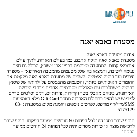
מסעדת באבא יאגה
אודות מסעדת באבא יאגה
מסעדת באבא יאגה תיקח אתכם, כמו בעולם האגדות, לתוך עולם
אירופאי קסום. המסעדה ממוקמת בבניין אבן משופץ, הכולל גם חצר
נעימה לישיבה, ותמצאו בה שלל מטעמים מהמטבח האירופאי – מספרד
וצרפת ועד רוסיה ואיטליה. השפית של מסעדת באבא יאגה מלקטת את
החומרים האיכותיים ביותר, והטעמים מתבססים על ילדותה של פיסנץ
ברוסיה ומשתלבים עם מאכלים מסורתיים אחרים מרחבי היבשת
האירופית, ביניהם מאכלי בשר וקדירות, פירות ים, דגים וסלטים טריים.
למימוש יש להציג בתחילת הארוחה מספר Gift Card מלא באמצעות
SMS/מייל/דף מודפס. לפרטים נוספים והזמנת מקום במסעדה : 03-
5175179.
תוקף שובר כספי הינו לכל הפחות 60 חודשים ממועד הפקתו. תוקף שובר
לרכישת מוצר או שירות מסויים יהיה לכל הפחות 24 חודשים ממועד
הפקתו