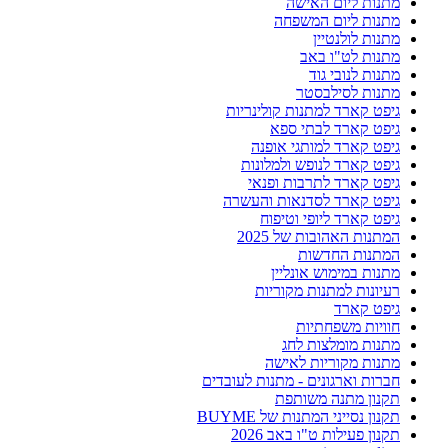
מתנות ליום האישה
מתנות ליום המשפחה
מתנות לולנטיין
מתנות לט"ו באב
מתנות לנובי גוד
מתנות לסילבסטר
גיפט קארד למתנות קולינריות
גיפט קארד לבתי ספא
גיפט קארד למותגי אופנה
גיפט קארד לנופש ולמלונות
גיפט קארד לתרבות ופנאי
גיפט קארד לסדנאות והעשרה
גיפט קארד ליופי וטיפוח
המתנות האהובות של 2025
המתנות החדשות
מתנות במימוש אונליין
רעיונות למתנות מקוריות
גיפט קארד
חוויות משפחתיות
מתנות מומלצות לחג
מתנות מקוריות לאישה
חברות וארגונים - מתנות לעובדים
תקנון מתנה משותפת
תקנון נסייני המתנות של BUYME
תקנון פעילות ט"ו באב 2026