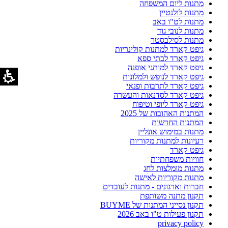
מתנות ליום המשפחה
מתנות לולנטיין
מתנות לט"ו באב
מתנות לנובי גוד
מתנות לסילבסטר
גיפט קארד למתנות קולינריות
גיפט קארד לבתי ספא
גיפט קארד למותגי אופנה
גיפט קארד לנופש ולמלונות
גיפט קארד לתרבות ופנאי
גיפט קארד לסדנאות והעשרה
גיפט קארד ליופי וטיפוח
המתנות האהובות של 2025
המתנות החדשות
מתנות במימוש אונליין
רעיונות למתנות מקוריות
גיפט קארד
חוויות משפחתיות
מתנות מומלצות לחג
מתנות מקוריות לאישה
חברות וארגונים - מתנות לעובדים
תקנון מתנה משותפת
תקנון נסייני המתנות של BUYME
תקנון פעילות ט"ו באב 2026
privacy policy