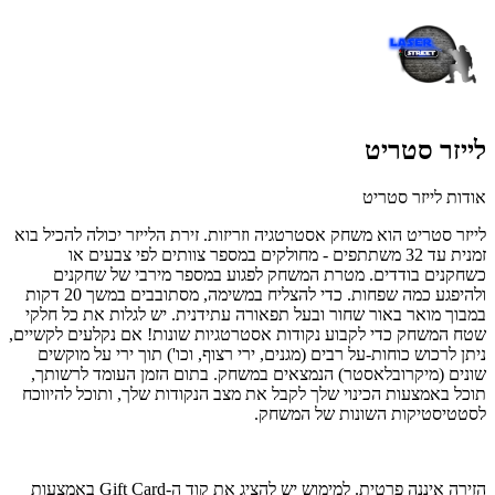
לייזר סטריט
אודות לייזר סטריט
לייזר סטריט הוא משחק אסטרטגיה וזריזות. זירת הלייזר יכולה להכיל בוא
זמנית עד 32 משתתפים - מחולקים במספר צוותים לפי צבעים או
כשחקנים בודדים. מטרת המשחק לפגוע במספר מירבי של שחקנים
ולהיפגע כמה שפחות. כדי להצליח במשימה, מסתובבים במשך 20 דקות
במבוך מואר באור שחור ובעל תפאורה עתידנית. יש לגלות את כל חלקי
שטח המשחק כדי לקבוע נקודות אסטרטגיות שונות! אם נקלעים לקשיים,
ניתן לרכוש כוחות-על רבים (מגנים, ירי רצוף, וכו') תוך ירי על מוקשים
שונים (מיקרובלאסטר) הנמצאים במשחק. בתום הזמן העומד לרשותך,
תוכל באמצעות הכינוי שלך לקבל את מצב הנקודות שלך, ותוכל להיווכח
לסטטיסטיקות השונות של המשחק.
הזירה איננה פרטית. למימוש יש להציג את קוד ה-Gift Card באמצעות