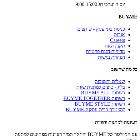
יום ו׳ וערבי חג 9:00-15:00
BUYME
כניסת בתי עסק - שותפים
אודות
Careers
תקנון האתר
מדיניות הגנת פרטיות
הצהרת נגישות
כל מה שחשוב
שאלות ותשובות
בלוג - טיפים למתנות שוות
רשתות BUYME ALL
רשתות BUYME TOGETHER
רשתות BUYME STYLE
להצטרף כבית עסק ל-BUYME
רעיונות למתנות וחוויות
עם הניוזלטר של BUYME יהיו לך תמיד רעיונות מפתיעים למתנות
וחוויות.