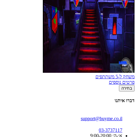
משחק ל-5 משתתפים
פרטים נוספים
בחירה
דברו איתנו
support@buyme.co.il
03-3737117
א׳-ה׳ 9:00-20:00