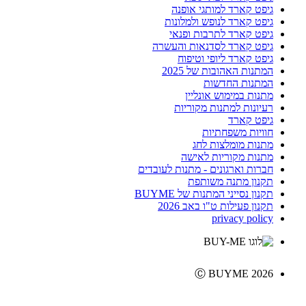
גיפט קארד למותגי אופנה
גיפט קארד לנופש ולמלונות
גיפט קארד לתרבות ופנאי
גיפט קארד לסדנאות והעשרה
גיפט קארד ליופי וטיפוח
המתנות האהובות של 2025
המתנות החדשות
מתנות במימוש אונליין
רעיונות למתנות מקוריות
גיפט קארד
חוויות משפחתיות
מתנות מומלצות לחג
מתנות מקוריות לאישה
חברות וארגונים - מתנות לעובדים
תקנון מתנה משותפת
תקנון נסייני המתנות של BUYME
תקנון פעילות ט"ו באב 2026
privacy policy
Ⓒ BUYME 2026