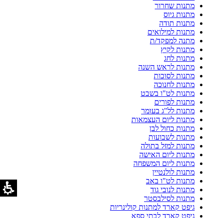
מתנות שחרור
מתנות גיוס
מתנות תודה
מתנות למילואים
מתנה למפקד/ת
מתנות לקיץ
מתנות לחג
מתנות לראש השנה
מתנות לסוכות
מתנות לחנוכה
מתנות לט"ו בשבט
מתנות לפורים
מתנות לל"ג בעומר
מתנות ליום העצמאות
מתנות כחול לבן
מתנות לשבועות
מתנות למזל בתולה
מתנות ליום האישה
מתנות ליום המשפחה
מתנות לולנטיין
מתנות לט"ו באב
מתנות לנובי גוד
מתנות לסילבסטר
גיפט קארד למתנות קולינריות
גיפט קארד לבתי ספא