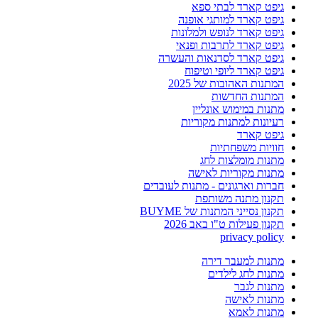
גיפט קארד לבתי ספא
גיפט קארד למותגי אופנה
גיפט קארד לנופש ולמלונות
גיפט קארד לתרבות ופנאי
גיפט קארד לסדנאות והעשרה
גיפט קארד ליופי וטיפוח
המתנות האהובות של 2025
המתנות החדשות
מתנות במימוש אונליין
רעיונות למתנות מקוריות
גיפט קארד
חוויות משפחתיות
מתנות מומלצות לחג
מתנות מקוריות לאישה
חברות וארגונים - מתנות לעובדים
תקנון מתנה משותפת
תקנון נסייני המתנות של BUYME
תקנון פעילות ט"ו באב 2026
privacy policy
מתנות למעבר דירה
מתנות לחג לילדים
מתנות לגבר
מתנות לאישה
מתנות לאמא