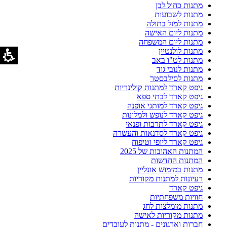
מתנות כחול לבן
מתנות לשבועות
מתנות למזל בתולה
מתנות ליום האישה
מתנות ליום המשפחה
מתנות לולנטיין
מתנות לט"ו באב
מתנות לנובי גוד
מתנות לסילבסטר
גיפט קארד למתנות קולינריות
גיפט קארד לבתי ספא
גיפט קארד למותגי אופנה
גיפט קארד לנופש ולמלונות
גיפט קארד לתרבות ופנאי
גיפט קארד לסדנאות והעשרה
גיפט קארד ליופי וטיפוח
המתנות האהובות של 2025
המתנות החדשות
מתנות במימוש אונליין
רעיונות למתנות מקוריות
גיפט קארד
חוויות משפחתיות
מתנות מומלצות לחג
מתנות מקוריות לאישה
חברות וארגונים - מתנות לעובדים