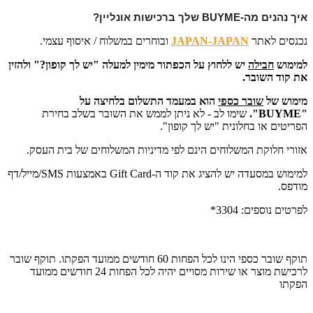
איך נהנים מה-BUYME שלך ברכישות אונליין?
נכנסים לאתר
JAPAN-JAPAN
ובוחרים במשלוח / איסוף עצמי.
למימוש
חבילה
יש ללחוץ על הכפתור מימין למעלה "יש לך קופון?" ולהזין
את קוד השובר.
מימוש של
שובר כספי
הוא במעמד התשלום בלחיצה על
"BUYME".
שימו לב -
לא ניתן לממש את השובר בשלב בחירת
הפריטים או בחלונית "יש לך קופון".
אזורי חלוקת המשלוחים הינם לפי מדיניות המשלוחים של בית העסק.
למימוש במסעדה יש להציג את קוד ה-Gift Card באמצעות SMS/מייל/דף
מודפס.
לפרטים נוספים: 3304*
תוקף שובר כספי הינו לכל הפחות 60 חודשים ממועד הפקתו. תוקף שובר
לרכישת מוצר או שירות מסויים יהיה לכל הפחות 24 חודשים ממועד
הפקתו