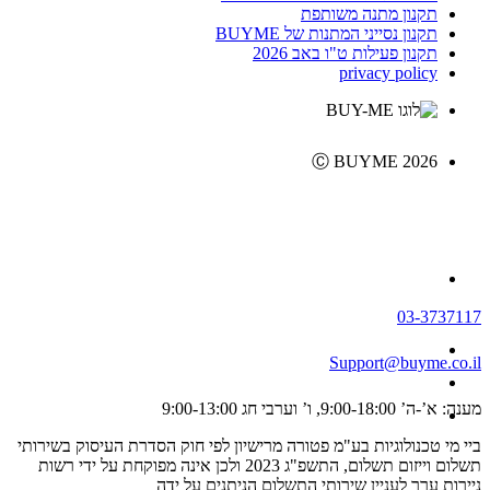
תקנון מתנה משותפת
תקנון נסייני המתנות של BUYME
תקנון פעילות ט"ו באב 2026
privacy policy
Ⓒ BUYME 2026
03-3737117
Support@buyme.co.il
מענה: א’-ה’ 9:00-18:00, ו’ וערבי חג 9:00-13:00
ביי מי טכנולוגיות בע"מ פטורה מרישיון לפי חוק הסדרת העיסוק בשירותי
תשלום וייזום תשלום, התשפ"ג 2023 ולכן אינה מפוקחת על ידי רשות
ניירות ערך לעניין שירותי התשלום הניתנים על ידה