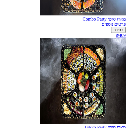
מארז סושי Combo Party
פרטים נוספים
בחירה
₪409
מארז סושי Tokyo Party