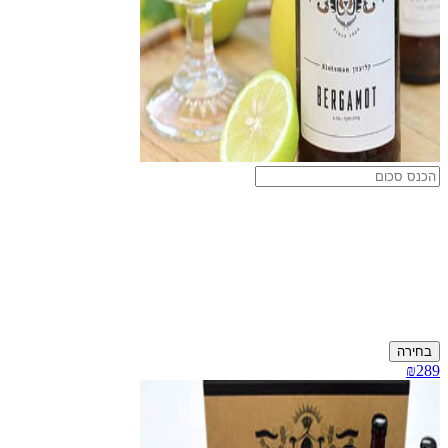
בחירה
₪289