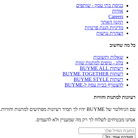
כניסת בתי עסק - שותפים
אודות
Careers
תקנון האתר
מדיניות הגנת פרטיות
הצהרת נגישות
כל מה שחשוב
שאלות ותשובות
בלוג - טיפים למתנות שוות
רשתות BUYME ALL
רשתות BUYME TOGETHER
רשתות BUYME STYLE
להצטרף כבית עסק ל-BUYME
רעיונות למתנות וחוויות
עם הניוזלטר של BUYME יהיו לך תמיד רעיונות מפתיעים למתנות וחוויות.
אנחנו מבטיחים לשלוח לך רק מה שמעניין ולא להעמיס.
תעדכנו אותי, כן?