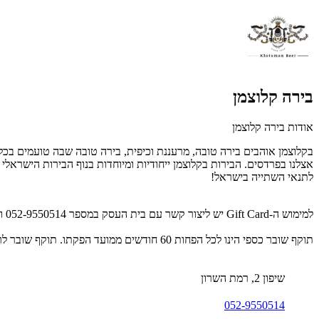
בירה קלוצמן
אודות בירה קלוצמן
בקלוצמן אוהבים בירה טובה, מרעננת וכיפית, בירה טובה שבה טועמים בכל 
אצלנו בפרדסים. הבירות בקלוצמן ייחודיות ומיוחדות בנוף הבירות הישראלי –
לתנאי השתייה בישראל!
למימוש ה-Gift Card יש ליצור קשר עם בית העסק במספר 052-9550514 ולמסור את קוד ה-Gift Card המלא, המופיע על גבי SMS/מייל/דף מודפס.
תוקף שובר כספי הינו לכל הפחות 60 חודשים ממועד הפקתו. תוקף שובר לרכישת מוצר או שירות מסויים יהיה לכל הפחות 24 חודשים ממועד הפקתו
שיפון 2, רמת השרון
052-9550514