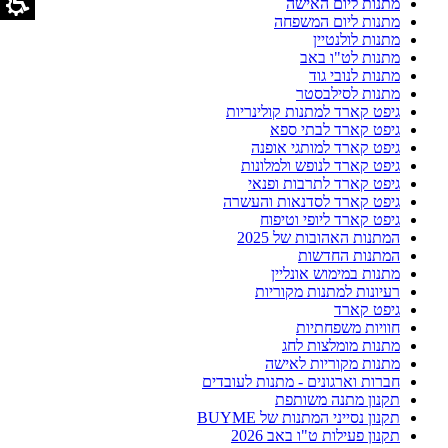
מתנות ליום האישה
מתנות ליום המשפחה
מתנות לולנטיין
מתנות לט"ו באב
מתנות לנובי גוד
מתנות לסילבסטר
גיפט קארד למתנות קולינריות
גיפט קארד לבתי ספא
גיפט קארד למותגי אופנה
גיפט קארד לנופש ולמלונות
גיפט קארד לתרבות ופנאי
גיפט קארד לסדנאות והעשרה
גיפט קארד ליופי וטיפוח
המתנות האהובות של 2025
המתנות החדשות
מתנות במימוש אונליין
רעיונות למתנות מקוריות
גיפט קארד
חוויות משפחתיות
מתנות מומלצות לחג
מתנות מקוריות לאישה
חברות וארגונים - מתנות לעובדים
תקנון מתנה משותפת
תקנון נסייני המתנות של BUYME
תקנון פעילות ט"ו באב 2026