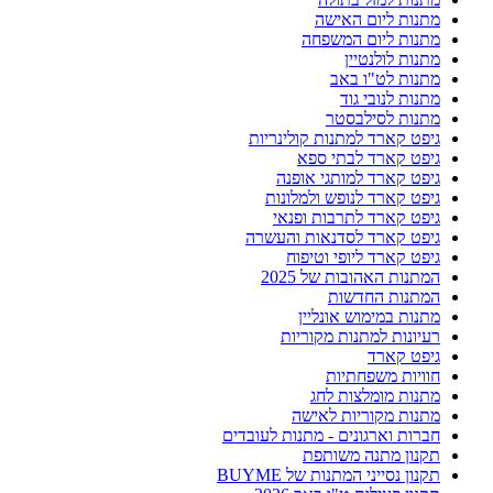
מתנות ליום האישה
מתנות ליום המשפחה
מתנות לולנטיין
מתנות לט"ו באב
מתנות לנובי גוד
מתנות לסילבסטר
גיפט קארד למתנות קולינריות
גיפט קארד לבתי ספא
גיפט קארד למותגי אופנה
גיפט קארד לנופש ולמלונות
גיפט קארד לתרבות ופנאי
גיפט קארד לסדנאות והעשרה
גיפט קארד ליופי וטיפוח
המתנות האהובות של 2025
המתנות החדשות
מתנות במימוש אונליין
רעיונות למתנות מקוריות
גיפט קארד
חוויות משפחתיות
מתנות מומלצות לחג
מתנות מקוריות לאישה
חברות וארגונים - מתנות לעובדים
תקנון מתנה משותפת
תקנון נסייני המתנות של BUYME