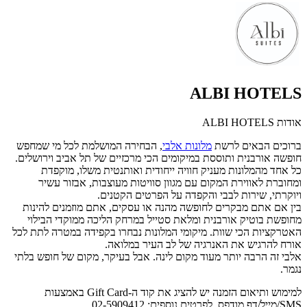
ALBI HOTELS
אודות ALBI HOTELS
ברוכים הבאים לרשת
מלונות אלבי
, הבחירה המושלמת לכל מי שמחפש
חופשה אורבנית ותוססת במיקומים הכי מרכזיים של תל אביב וירושלים.
כל אחד מהמלונות מעניק חוויה ייחודית ואותנטית משלו, מוקפדת
ומחוברת לאווירת המקום עם מגוון סוויטות מעוצבות, אבזור עשיר
ויוקרתי, שירות לבבי והקפדה על הפרטים הקטנים.
בין אם אתם מבקרים לחופשה מהנה או עסקים, אתם מוזמנים להינות
מחופשת בוטיק אורבנית ומלאת סטייל במרחק הליכה ממוקדי הבילוי
האטרקציות הכי שוות. מיקומי המלונות נבחרו בקפידה במטרה לתת לכל
אורח להרגיש את האנרגיה של לב העיר במלואה.
אלבי זה הרבה יותר מעוד מקום לינה. אבל בעיקר, מקום של חופש בלתי
נגמר.
למימוש ותיאום הזמנה יש להציג את קוד ה-Gift Card באמצעות
SMS/מייל/דף מודפס. לפרטים נוספים: 02-5909412.