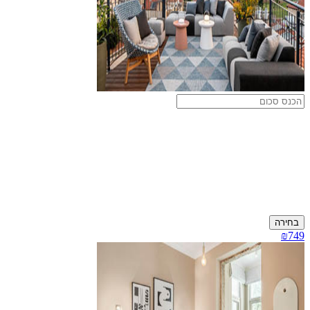
בחירה
₪749