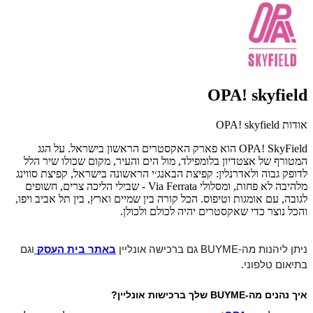
OPA! skyfield
אודות OPA! skyfield
OPA! SkyField הוא פארק האקסטרים הראשון בישראל. על הגג
המטורף של אצטדיון בלומפילד, מול הים והעיר, מקום שכולו שיר הלל
לדופק גבוה ולאדרנלין: קפיצת הבאנג׳י הראשונה בישראל, קפיצת סווינג
מלהיבה לא פחות, ומסלולי Via Ferrata - שבילי הליכה צרים, חשופים
לגובה, עם אומגות וטיפוס. הכל קורה בין שמיים וארץ, בין תל אביב ויפו,
והכל נוצר כדי שאקסטרים יהיה לכולם ולכולן.
ניתן ליהנות מה-BUYME גם ברכישה אונליין 
באתר בית העסק
וגם 
בתיאום טלפוני
.
איך נהנים מה-BUYME שלך ברכישות אונליין?