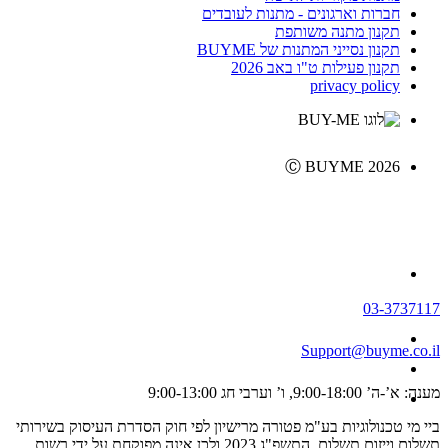
חברות וארגונים - מתנות לעובדים
תקנון מתנה משותפת
תקנון נסייני המתנות של BUYME
תקנון פעילות ט"ו באב 2026
privacy policy
Ⓒ BUYME 2026
03-3737117
Support@buyme.co.il
מענה: א’-ה’ 9:00-18:00, ו’ וערבי חג 9:00-13:00
ביי מי טכנולוגיות בע"מ פטורה מרישיון לפי חוק הסדרת העיסוק בשירותי
תשלום וייזום תשלום, התשפ"ג 2023 ולכן אינה מפוקחת על ידי רשות