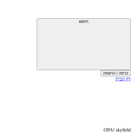
חיפוש
כניסה / הרשמה
דף הבית
OPA! skyfield