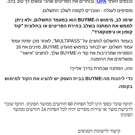
נכנסים לאתר 
OPA
! 
ובוחרים את הפריטים שהכי עושים לך טוב בלב. 
מוסיפים לעגלה - ועוברים לקופה לשלב התשלום.
שימו לב, מימוש ה-BUYME הוא במעמד התשלום, ולא ניתן 
לממש את המתנה בשלב בחירת הפריטים או בחלונית "קוד 
קופון או גיפטקארד".
בעמוד התשלום לוחצים על "MULTIPASS", לאחר מכן יפתח עמוד 
עמוד תשלום, יש לבחור במימוש מועדון BUYME, מזינים את 16 
הספרות שמרכיבות את קוד ה-BUYME שלך, לוחצים "אישור" 
ומשלימים את ההזמנה.
וזהו, המתנה שבחרת בדרך אלייך!
כדי ליהנות מה-BUYME בבית העסק יש להציג את הקוד למימוש 
בקופה.
תוקף שובר כספי הינו לכל הפחות 60 חודשים ממועד הפקתו. תוקף שובר
לרכישת מוצר או שירות מסויים יהיה לכל הפחות 24 חודשים ממועד
הפקתו
קישור לרשימת הסניפים