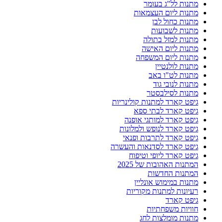
מתנות לל"ג בעומר
מתנות ליום העצמאות
מתנות כחול לבן
מתנות לשבועות
מתנות למזל בתולה
מתנות ליום האישה
מתנות ליום המשפחה
מתנות לולנטיין
מתנות לט"ו באב
מתנות לנובי גוד
מתנות לסילבסטר
גיפט קארד למתנות קולינריות
גיפט קארד לבתי ספא
גיפט קארד למותגי אופנה
גיפט קארד לנופש ולמלונות
גיפט קארד לתרבות ופנאי
גיפט קארד לסדנאות והעשרה
גיפט קארד ליופי וטיפוח
המתנות האהובות של 2025
המתנות החדשות
מתנות במימוש אונליין
רעיונות למתנות מקוריות
גיפט קארד
חוויות משפחתיות
מתנות מומלצות לחג