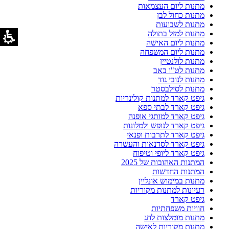
מתנות ליום העצמאות
מתנות כחול לבן
מתנות לשבועות
מתנות למזל בתולה
מתנות ליום האישה
מתנות ליום המשפחה
מתנות לולנטיין
מתנות לט"ו באב
מתנות לנובי גוד
מתנות לסילבסטר
גיפט קארד למתנות קולינריות
גיפט קארד לבתי ספא
גיפט קארד למותגי אופנה
גיפט קארד לנופש ולמלונות
גיפט קארד לתרבות ופנאי
גיפט קארד לסדנאות והעשרה
גיפט קארד ליופי וטיפוח
המתנות האהובות של 2025
המתנות החדשות
מתנות במימוש אונליין
רעיונות למתנות מקוריות
גיפט קארד
חוויות משפחתיות
מתנות מומלצות לחג
מתנות מקוריות לאישה