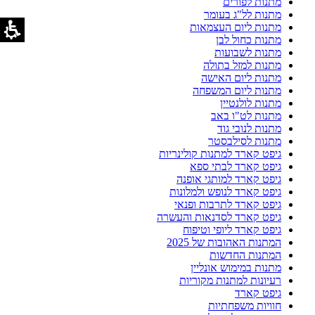
מתנות לפורים
מתנות לל"ג בעומר
מתנות ליום העצמאות
מתנות כחול לבן
מתנות לשבועות
מתנות למזל בתולה
מתנות ליום האישה
מתנות ליום המשפחה
מתנות לולנטיין
מתנות לט"ו באב
מתנות לנובי גוד
מתנות לסילבסטר
גיפט קארד למתנות קולינריות
גיפט קארד לבתי ספא
גיפט קארד למותגי אופנה
גיפט קארד לנופש ולמלונות
גיפט קארד לתרבות ופנאי
גיפט קארד לסדנאות והעשרה
גיפט קארד ליופי וטיפוח
המתנות האהובות של 2025
המתנות החדשות
מתנות במימוש אונליין
רעיונות למתנות מקוריות
גיפט קארד
חוויות משפחתיות