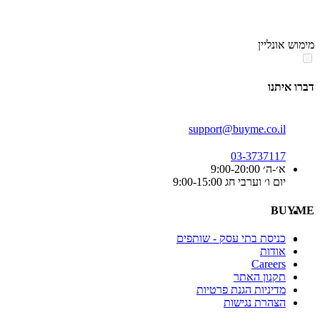
סוף
אזור
מימוש אונליין
תפריט
קטגוריות
דברו איתנו
support@buyme.co.il
03-3737117
א׳-ה׳ 9:00-20:00
יום ו׳ וערבי חג 9:00-15:00
BUYME
כניסת בתי עסק - שותפים
אודות
Careers
תקנון האתר
מדיניות הגנת פרטיות
הצהרת נגישות