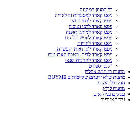
כל המגוון המתנות
גיפט קארד למסעדות וקולינריה
גיפט קארד לבתי ספא
גיפט קארד ליופי וטיפוח
גיפט קארד למותגי אופנה
גיפט קארד לנופש ומלונות
גיפט קארד לחוויות
גיפט קארד לסדנאות והעשרה
גיפט קארד לבית, מטבח וגאדג'טים
גיפט קארד לתרבות ופנאי
וולנס וספורט
מתנות במימוש אונליין
מתנות שלא ידעתם שקיימות ב-BUYME
חדש על המדף
מתנות לקיץ
עסקים במילואים
עוד קטגוריות