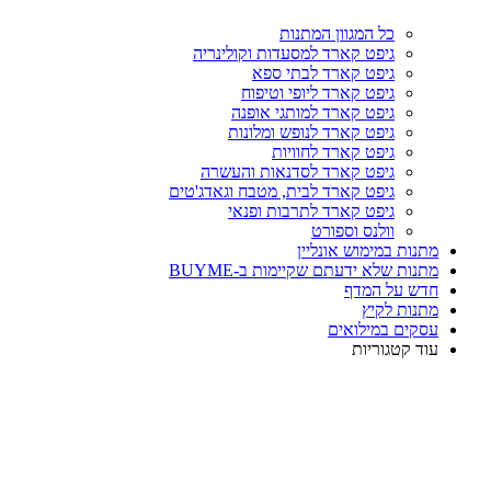
כל המגוון המתנות
גיפט קארד למסעדות וקולינריה
גיפט קארד לבתי ספא
גיפט קארד ליופי וטיפוח
גיפט קארד למותגי אופנה
גיפט קארד לנופש ומלונות
גיפט קארד לחוויות
גיפט קארד לסדנאות והעשרה
גיפט קארד לבית, מטבח וגאדג'טים
גיפט קארד לתרבות ופנאי
וולנס וספורט
מתנות במימוש אונליין
מתנות שלא ידעתם שקיימות ב-BUYME
חדש על המדף
מתנות לקיץ
עסקים במילואים
עוד קטגוריות