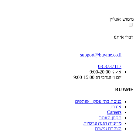
סוף
אזור
מימוש אונליין
תפריט
קטגוריות
דברו איתנו
support@buyme.co.il
03-3737117
א׳-ה׳ 9:00-20:00
יום ו׳ וערבי חג 9:00-15:00
BUYME
כניסת בתי עסק - שותפים
אודות
Careers
תקנון האתר
מדיניות הגנת פרטיות
הצהרת נגישות