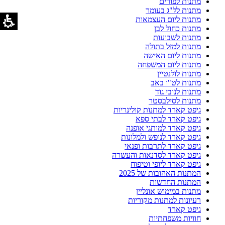
מתנות לפורים
מתנות לל"ג בעומר
מתנות ליום העצמאות
מתנות כחול לבן
מתנות לשבועות
מתנות למזל בתולה
מתנות ליום האישה
מתנות ליום המשפחה
מתנות לולנטיין
מתנות לט"ו באב
מתנות לנובי גוד
מתנות לסילבסטר
גיפט קארד למתנות קולינריות
גיפט קארד לבתי ספא
גיפט קארד למותגי אופנה
גיפט קארד לנופש ולמלונות
גיפט קארד לתרבות ופנאי
גיפט קארד לסדנאות והעשרה
גיפט קארד ליופי וטיפוח
המתנות האהובות של 2025
המתנות החדשות
מתנות במימוש אונליין
רעיונות למתנות מקוריות
גיפט קארד
חוויות משפחתיות