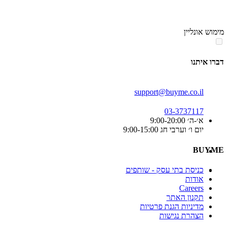
סוף
אזור
מימוש אונליין
תפריט
קטגוריות
דברו איתנו
support@buyme.co.il
03-3737117
א׳-ה׳ 9:00-20:00
יום ו׳ וערבי חג 9:00-15:00
BUYME
כניסת בתי עסק - שותפים
אודות
Careers
תקנון האתר
מדיניות הגנת פרטיות
הצהרת נגישות