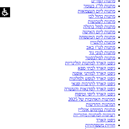
מתנות לפורים
מתנות לל"ג בעומר
מתנות ליום העצמאות
מתנות כחול לבן
מתנות לשבועות
מתנות למזל בתולה
מתנות ליום האישה
מתנות ליום המשפחה
מתנות לולנטיין
מתנות לט"ו באב
מתנות לנובי גוד
מתנות לסילבסטר
גיפט קארד למתנות קולינריות
גיפט קארד לבתי ספא
גיפט קארד למותגי אופנה
גיפט קארד לנופש ולמלונות
גיפט קארד לתרבות ופנאי
גיפט קארד לסדנאות והעשרה
גיפט קארד ליופי וטיפוח
המתנות האהובות של 2025
המתנות החדשות
מתנות במימוש אונליין
רעיונות למתנות מקוריות
גיפט קארד
חוויות משפחתיות