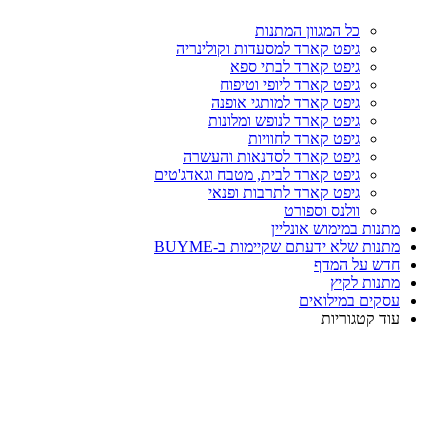
כל המגוון המתנות
גיפט קארד למסעדות וקולינריה
גיפט קארד לבתי ספא
גיפט קארד ליופי וטיפוח
גיפט קארד למותגי אופנה
גיפט קארד לנופש ומלונות
גיפט קארד לחוויות
גיפט קארד לסדנאות והעשרה
גיפט קארד לבית, מטבח וגאדג'טים
גיפט קארד לתרבות ופנאי
וולנס וספורט
מתנות במימוש אונליין
מתנות שלא ידעתם שקיימות ב-BUYME
חדש על המדף
מתנות לקיץ
עסקים במילואים
עוד קטגוריות