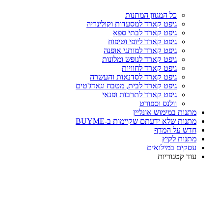
כל המגוון המתנות
גיפט קארד למסעדות וקולינריה
גיפט קארד לבתי ספא
גיפט קארד ליופי וטיפוח
גיפט קארד למותגי אופנה
גיפט קארד לנופש ומלונות
גיפט קארד לחוויות
גיפט קארד לסדנאות והעשרה
גיפט קארד לבית, מטבח וגאדג'טים
גיפט קארד לתרבות ופנאי
וולנס וספורט
מתנות במימוש אונליין
מתנות שלא ידעתם שקיימות ב-BUYME
חדש על המדף
מתנות לקיץ
עסקים במילואים
עוד קטגוריות