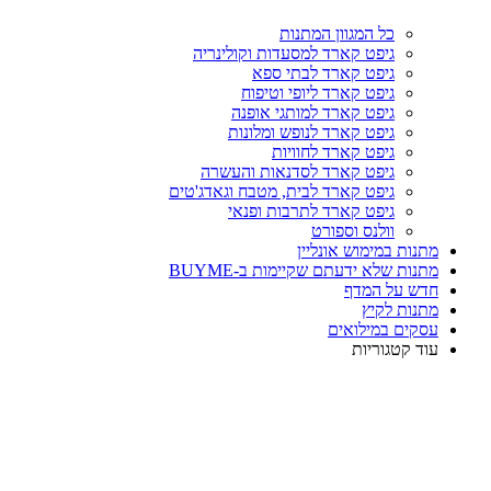
כל המגוון המתנות
גיפט קארד למסעדות וקולינריה
גיפט קארד לבתי ספא
גיפט קארד ליופי וטיפוח
גיפט קארד למותגי אופנה
גיפט קארד לנופש ומלונות
גיפט קארד לחוויות
גיפט קארד לסדנאות והעשרה
גיפט קארד לבית, מטבח וגאדג'טים
גיפט קארד לתרבות ופנאי
וולנס וספורט
מתנות במימוש אונליין
מתנות שלא ידעתם שקיימות ב-BUYME
חדש על המדף
מתנות לקיץ
עסקים במילואים
עוד קטגוריות