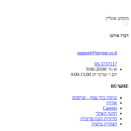
סוף
אזור
מימוש אונליין
תפריט
קטגוריות
דברו איתנו
support@buyme.co.il
03-3737117
א׳-ה׳ 9:00-20:00
יום ו׳ וערבי חג 9:00-15:00
BUYME
כניסת בתי עסק - שותפים
אודות
Careers
תקנון האתר
מדיניות הגנת פרטיות
הצהרת נגישות