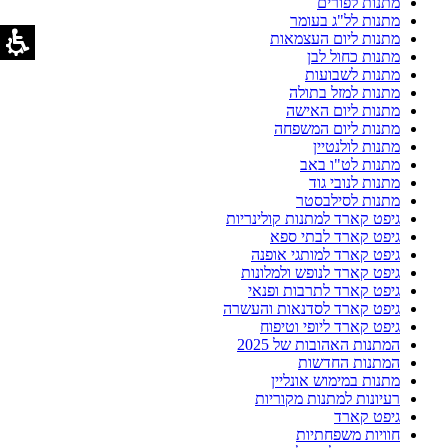
מתנות לפורים
מתנות לל"ג בעומר
מתנות ליום העצמאות
מתנות כחול לבן
מתנות לשבועות
מתנות למזל בתולה
מתנות ליום האישה
מתנות ליום המשפחה
מתנות לולנטיין
מתנות לט"ו באב
מתנות לנובי גוד
מתנות לסילבסטר
גיפט קארד למתנות קולינריות
גיפט קארד לבתי ספא
גיפט קארד למותגי אופנה
גיפט קארד לנופש ולמלונות
גיפט קארד לתרבות ופנאי
גיפט קארד לסדנאות והעשרה
גיפט קארד ליופי וטיפוח
המתנות האהובות של 2025
המתנות החדשות
מתנות במימוש אונליין
רעיונות למתנות מקוריות
גיפט קארד
חוויות משפחתיות