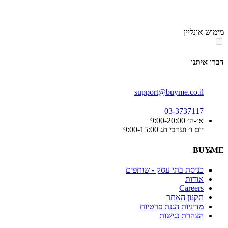
סוף
אזור
מימוש אונליין
תפריט
קטגוריות
דברו איתנו
support@buyme.co.il
03-3737117
א׳-ה׳ 9:00-20:00
יום ו׳ וערבי חג 9:00-15:00
BUYME
כניסת בתי עסק - שותפים
אודות
Careers
תקנון האתר
מדיניות הגנת פרטיות
הצהרת נגישות