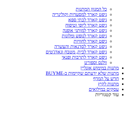
כל המגוון המתנות
גיפט קארד למסעדות וקולינריה
גיפט קארד לבתי ספא
גיפט קארד ליופי וטיפוח
גיפט קארד למותגי אופנה
גיפט קארד לנופש ומלונות
גיפט קארד לחוויות
גיפט קארד לסדנאות והעשרה
גיפט קארד לבית, מטבח וגאדג'טים
גיפט קארד לתרבות ופנאי
וולנס וספורט
מתנות במימוש אונליין
מתנות שלא ידעתם שקיימות ב-BUYME
חדש על המדף
מתנות לקיץ
עסקים במילואים
עוד קטגוריות