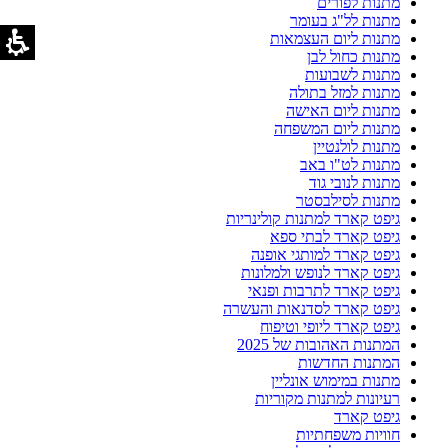
מתנות לפורים
מתנות לל"ג בעומר
מתנות ליום העצמאות
מתנות כחול לבן
מתנות לשבועות
מתנות למזל בתולה
מתנות ליום האישה
מתנות ליום המשפחה
מתנות לולנטיין
מתנות לט"ו באב
מתנות לנובי גוד
מתנות לסילבסטר
גיפט קארד למתנות קולינריות
גיפט קארד לבתי ספא
גיפט קארד למותגי אופנה
גיפט קארד לנופש ולמלונות
גיפט קארד לתרבות ופנאי
גיפט קארד לסדנאות והעשרה
גיפט קארד ליופי וטיפוח
המתנות האהובות של 2025
המתנות החדשות
מתנות במימוש אונליין
רעיונות למתנות מקוריות
גיפט קארד
חוויות משפחתיות