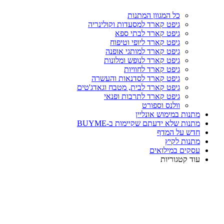
כל המגוון המתנות
גיפט קארד למסעדות וקולינריה
גיפט קארד לבתי ספא
גיפט קארד ליופי וטיפוח
גיפט קארד למותגי אופנה
גיפט קארד לנופש ומלונות
גיפט קארד לחוויות
גיפט קארד לסדנאות והעשרה
גיפט קארד לבית, מטבח וגאדג'טים
גיפט קארד לתרבות ופנאי
וולנס וספורט
מתנות במימוש אונליין
מתנות שלא ידעתם שקיימות ב-BUYME
חדש על המדף
מתנות לקיץ
עסקים במילואים
עוד קטגוריות