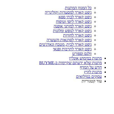
כל המגוון המתנות
גיפט קארד למסעדות וקולינריה
גיפט קארד לבתי ספא
גיפט קארד ליופי וטיפוח
גיפט קארד למותגי אופנה
גיפט קארד לנופש ומלונות
גיפט קארד לחוויות
גיפט קארד לסדנאות והעשרה
גיפט קארד לבית, מטבח וגאדג'טים
גיפט קארד לתרבות ופנאי
וולנס וספורט
מתנות במימוש אונליין
מתנות שלא ידעתם שקיימות ב-BUYME
חדש על המדף
מתנות לקיץ
עסקים במילואים
עוד קטגוריות