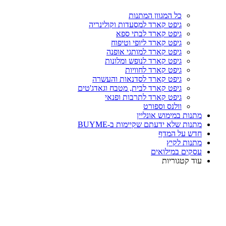
כל המגוון המתנות
גיפט קארד למסעדות וקולינריה
גיפט קארד לבתי ספא
גיפט קארד ליופי וטיפוח
גיפט קארד למותגי אופנה
גיפט קארד לנופש ומלונות
גיפט קארד לחוויות
גיפט קארד לסדנאות והעשרה
גיפט קארד לבית, מטבח וגאדג'טים
גיפט קארד לתרבות ופנאי
וולנס וספורט
מתנות במימוש אונליין
מתנות שלא ידעתם שקיימות ב-BUYME
חדש על המדף
מתנות לקיץ
עסקים במילואים
עוד קטגוריות