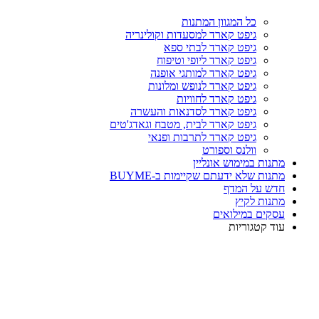
כל המגוון המתנות
גיפט קארד למסעדות וקולינריה
גיפט קארד לבתי ספא
גיפט קארד ליופי וטיפוח
גיפט קארד למותגי אופנה
גיפט קארד לנופש ומלונות
גיפט קארד לחוויות
גיפט קארד לסדנאות והעשרה
גיפט קארד לבית, מטבח וגאדג'טים
גיפט קארד לתרבות ופנאי
וולנס וספורט
מתנות במימוש אונליין
מתנות שלא ידעתם שקיימות ב-BUYME
חדש על המדף
מתנות לקיץ
עסקים במילואים
עוד קטגוריות