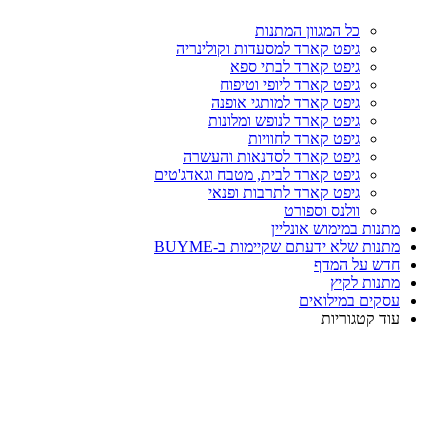
כל המגוון המתנות
גיפט קארד למסעדות וקולינריה
גיפט קארד לבתי ספא
גיפט קארד ליופי וטיפוח
גיפט קארד למותגי אופנה
גיפט קארד לנופש ומלונות
גיפט קארד לחוויות
גיפט קארד לסדנאות והעשרה
גיפט קארד לבית, מטבח וגאדג'טים
גיפט קארד לתרבות ופנאי
וולנס וספורט
מתנות במימוש אונליין
מתנות שלא ידעתם שקיימות ב-BUYME
חדש על המדף
מתנות לקיץ
עסקים במילואים
עוד קטגוריות