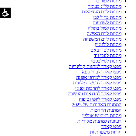
מתנות לפורים
מתנות לל"ג בעומר
מתנות ליום העצמאות
מתנות כחול לבן
מתנות לשבועות
מתנות למזל בתולה
מתנות ליום האישה
מתנות ליום המשפחה
מתנות לולנטיין
מתנות לט"ו באב
מתנות לנובי גוד
מתנות לסילבסטר
גיפט קארד למתנות קולינריות
גיפט קארד לבתי ספא
גיפט קארד למותגי אופנה
גיפט קארד לנופש ולמלונות
גיפט קארד לתרבות ופנאי
גיפט קארד לסדנאות והעשרה
גיפט קארד ליופי וטיפוח
המתנות האהובות של 2025
המתנות החדשות
מתנות במימוש אונליין
רעיונות למתנות מקוריות
גיפט קארד
חוויות משפחתיות