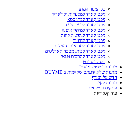
כל המגוון המתנות
גיפט קארד למסעדות וקולינריה
גיפט קארד לבתי ספא
גיפט קארד ליופי וטיפוח
גיפט קארד למותגי אופנה
גיפט קארד לנופש ומלונות
גיפט קארד לחוויות
גיפט קארד לסדנאות והעשרה
גיפט קארד לבית, מטבח וגאדג'טים
גיפט קארד לתרבות ופנאי
וולנס וספורט
מתנות במימוש אונליין
מתנות שלא ידעתם שקיימות ב-BUYME
חדש על המדף
מתנות לקיץ
עסקים במילואים
עוד קטגוריות