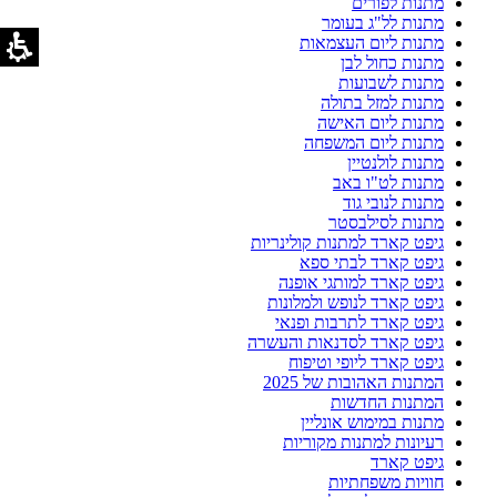
מתנות לפורים
מתנות לל"ג בעומר
מתנות ליום העצמאות
מתנות כחול לבן
מתנות לשבועות
מתנות למזל בתולה
מתנות ליום האישה
מתנות ליום המשפחה
מתנות לולנטיין
מתנות לט"ו באב
מתנות לנובי גוד
מתנות לסילבסטר
גיפט קארד למתנות קולינריות
גיפט קארד לבתי ספא
גיפט קארד למותגי אופנה
גיפט קארד לנופש ולמלונות
גיפט קארד לתרבות ופנאי
גיפט קארד לסדנאות והעשרה
גיפט קארד ליופי וטיפוח
המתנות האהובות של 2025
המתנות החדשות
מתנות במימוש אונליין
רעיונות למתנות מקוריות
גיפט קארד
חוויות משפחתיות