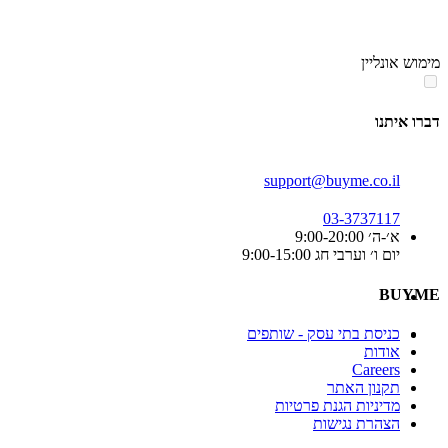
סוף
אזור
מימוש אונליין
תפריט
קטגוריות
דברו איתנו
support@buyme.co.il
03-3737117
א׳-ה׳ 9:00-20:00
יום ו׳ וערבי חג 9:00-15:00
BUYME
כניסת בתי עסק - שותפים
אודות
Careers
תקנון האתר
מדיניות הגנת פרטיות
הצהרת נגישות