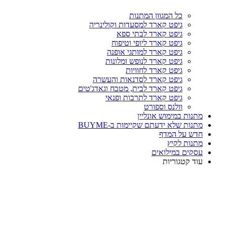
כל המגוון המתנות
גיפט קארד למסעדות וקולינריה
גיפט קארד לבתי ספא
גיפט קארד ליופי וטיפוח
גיפט קארד למותגי אופנה
גיפט קארד לנופש ומלונות
גיפט קארד לחוויות
גיפט קארד לסדנאות והעשרה
גיפט קארד לבית, מטבח וגאדג'טים
גיפט קארד לתרבות ופנאי
וולנס וספורט
מתנות במימוש אונליין
מתנות שלא ידעתם שקיימות ב-BUYME
חדש על המדף
מתנות לקיץ
עסקים במילואים
עוד קטגוריות