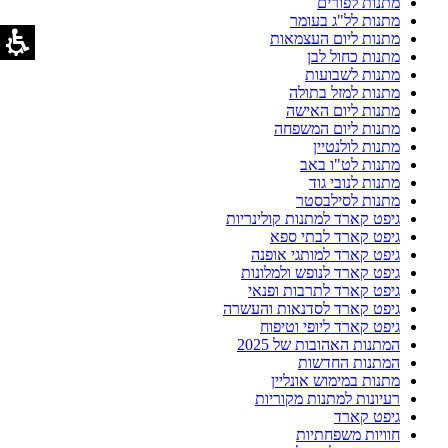
מתנות לפורים
מתנות לל"ג בעומר
מתנות ליום העצמאות
מתנות כחול לבן
מתנות לשבועות
מתנות למזל בתולה
מתנות ליום האישה
מתנות ליום המשפחה
מתנות לולנטיין
מתנות לט"ו באב
מתנות לנובי גוד
מתנות לסילבסטר
גיפט קארד למתנות קולינריות
גיפט קארד לבתי ספא
גיפט קארד למותגי אופנה
גיפט קארד לנופש ולמלונות
גיפט קארד לתרבות ופנאי
גיפט קארד לסדנאות והעשרה
גיפט קארד ליופי וטיפוח
המתנות האהובות של 2025
המתנות החדשות
מתנות במימוש אונליין
רעיונות למתנות מקוריות
גיפט קארד
חוויות משפחתיות