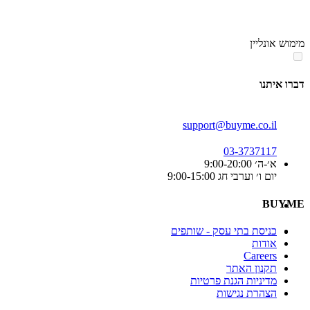
סוף
אזור
מימוש אונליין
תפריט
קטגוריות
דברו איתנו
support@buyme.co.il
03-3737117
א׳-ה׳ 9:00-20:00
יום ו׳ וערבי חג 9:00-15:00
BUYME
כניסת בתי עסק - שותפים
אודות
Careers
תקנון האתר
מדיניות הגנת פרטיות
הצהרת נגישות