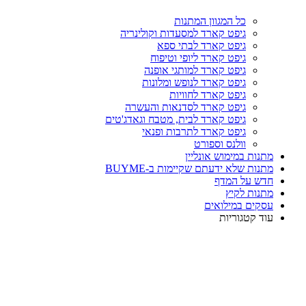
כל המגוון המתנות
גיפט קארד למסעדות וקולינריה
גיפט קארד לבתי ספא
גיפט קארד ליופי וטיפוח
גיפט קארד למותגי אופנה
גיפט קארד לנופש ומלונות
גיפט קארד לחוויות
גיפט קארד לסדנאות והעשרה
גיפט קארד לבית, מטבח וגאדג'טים
גיפט קארד לתרבות ופנאי
וולנס וספורט
מתנות במימוש אונליין
מתנות שלא ידעתם שקיימות ב-BUYME
חדש על המדף
מתנות לקיץ
עסקים במילואים
עוד קטגוריות