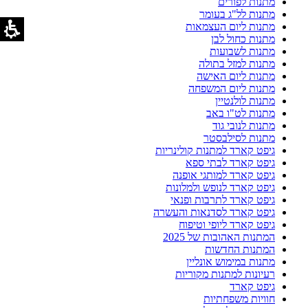
מתנות לפורים
מתנות לל"ג בעומר
מתנות ליום העצמאות
מתנות כחול לבן
מתנות לשבועות
מתנות למזל בתולה
מתנות ליום האישה
מתנות ליום המשפחה
מתנות לולנטיין
מתנות לט"ו באב
מתנות לנובי גוד
מתנות לסילבסטר
גיפט קארד למתנות קולינריות
גיפט קארד לבתי ספא
גיפט קארד למותגי אופנה
גיפט קארד לנופש ולמלונות
גיפט קארד לתרבות ופנאי
גיפט קארד לסדנאות והעשרה
גיפט קארד ליופי וטיפוח
המתנות האהובות של 2025
המתנות החדשות
מתנות במימוש אונליין
רעיונות למתנות מקוריות
גיפט קארד
חוויות משפחתיות