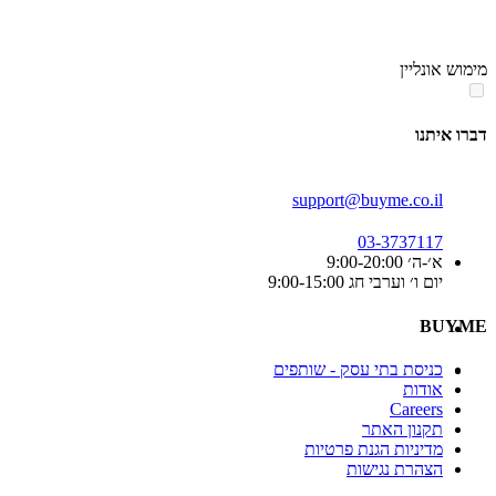
סוף
אזור
מימוש אונליין
תפריט
קטגוריות
דברו איתנו
support@buyme.co.il
03-3737117
א׳-ה׳ 9:00-20:00
יום ו׳ וערבי חג 9:00-15:00
BUYME
כניסת בתי עסק - שותפים
אודות
Careers
תקנון האתר
מדיניות הגנת פרטיות
הצהרת נגישות