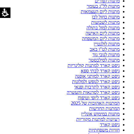
מתנות לפורים
מתנות לל"ג בעומר
מתנות ליום העצמאות
מתנות כחול לבן
מתנות לשבועות
מתנות למזל בתולה
מתנות ליום האישה
מתנות ליום המשפחה
מתנות לולנטיין
מתנות לט"ו באב
מתנות לנובי גוד
מתנות לסילבסטר
גיפט קארד למתנות קולינריות
גיפט קארד לבתי ספא
גיפט קארד למותגי אופנה
גיפט קארד לנופש ולמלונות
גיפט קארד לתרבות ופנאי
גיפט קארד לסדנאות והעשרה
גיפט קארד ליופי וטיפוח
המתנות האהובות של 2025
המתנות החדשות
מתנות במימוש אונליין
רעיונות למתנות מקוריות
גיפט קארד
חוויות משפחתיות