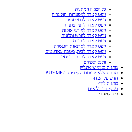
כל המגוון המתנות
גיפט קארד למסעדות וקולינריה
גיפט קארד לבתי ספא
גיפט קארד ליופי וטיפוח
גיפט קארד למותגי אופנה
גיפט קארד לנופש ומלונות
גיפט קארד לחוויות
גיפט קארד לסדנאות והעשרה
גיפט קארד לבית, מטבח וגאדג'טים
גיפט קארד לתרבות ופנאי
וולנס וספורט
מתנות במימוש אונליין
מתנות שלא ידעתם שקיימות ב-BUYME
חדש על המדף
מתנות לקיץ
עסקים במילואים
עוד קטגוריות