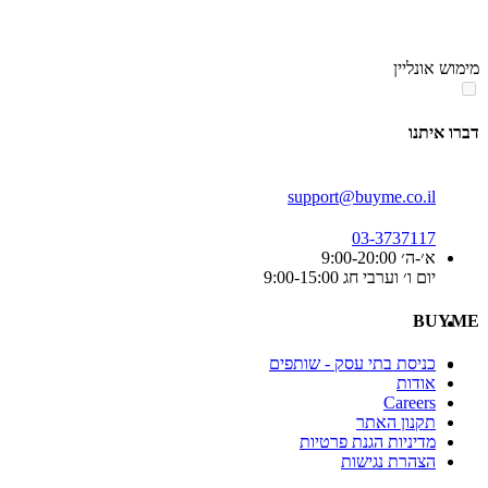
סוף
אזור
מימוש אונליין
תפריט
קטגוריות
דברו איתנו
support@buyme.co.il
03-3737117
א׳-ה׳ 9:00-20:00
יום ו׳ וערבי חג 9:00-15:00
BUYME
כניסת בתי עסק - שותפים
אודות
Careers
תקנון האתר
מדיניות הגנת פרטיות
הצהרת נגישות