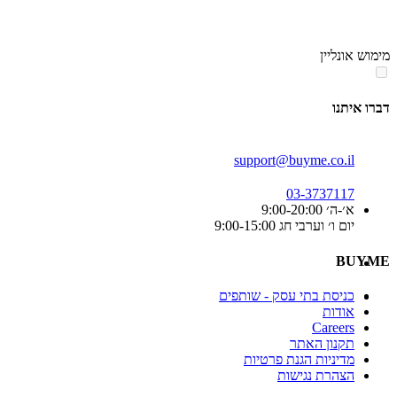
סוף
אזור
מימוש אונליין
תפריט
קטגוריות
דברו איתנו
support@buyme.co.il
03-3737117
א׳-ה׳ 9:00-20:00
יום ו׳ וערבי חג 9:00-15:00
BUYME
כניסת בתי עסק - שותפים
אודות
Careers
תקנון האתר
מדיניות הגנת פרטיות
הצהרת נגישות