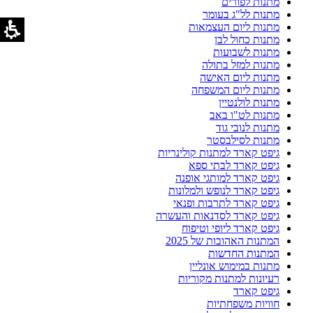
מתנות לפורים
מתנות לל"ג בעומר
מתנות ליום העצמאות
מתנות כחול לבן
מתנות לשבועות
מתנות למזל בתולה
מתנות ליום האישה
מתנות ליום המשפחה
מתנות לולנטיין
מתנות לט"ו באב
מתנות לנובי גוד
מתנות לסילבסטר
גיפט קארד למתנות קולינריות
גיפט קארד לבתי ספא
גיפט קארד למותגי אופנה
גיפט קארד לנופש ולמלונות
גיפט קארד לתרבות ופנאי
גיפט קארד לסדנאות והעשרה
גיפט קארד ליופי וטיפוח
המתנות האהובות של 2025
המתנות החדשות
מתנות במימוש אונליין
רעיונות למתנות מקוריות
גיפט קארד
חוויות משפחתיות