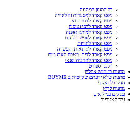
כל המגוון המתנות
גיפט קארד למסעדות וקולינריה
גיפט קארד לבתי ספא
גיפט קארד ליופי וטיפוח
גיפט קארד למותגי אופנה
גיפט קארד לנופש ומלונות
גיפט קארד לחוויות
גיפט קארד לסדנאות והעשרה
גיפט קארד לבית, מטבח וגאדג'טים
גיפט קארד לתרבות ופנאי
וולנס וספורט
מתנות במימוש אונליין
מתנות שלא ידעתם שקיימות ב-BUYME
חדש על המדף
מתנות לקיץ
עסקים במילואים
עוד קטגוריות