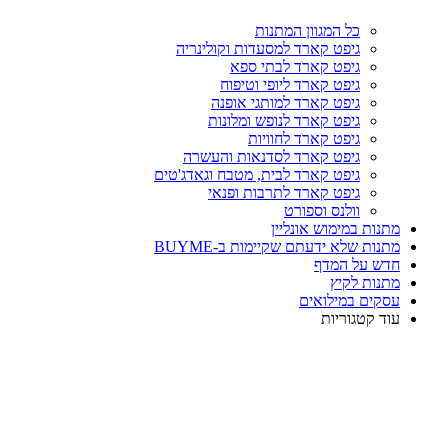
כל המגוון המתנות
גיפט קארד למסעדות וקולינריה
גיפט קארד לבתי ספא
גיפט קארד ליופי וטיפוח
גיפט קארד למותגי אופנה
גיפט קארד לנופש ומלונות
גיפט קארד לחוויות
גיפט קארד לסדנאות והעשרה
גיפט קארד לבית, מטבח וגאדג'טים
גיפט קארד לתרבות ופנאי
וולנס וספורט
מתנות במימוש אונליין
מתנות שלא ידעתם שקיימות ב-BUYME
חדש על המדף
מתנות לקיץ
עסקים במילואים
עוד קטגוריות