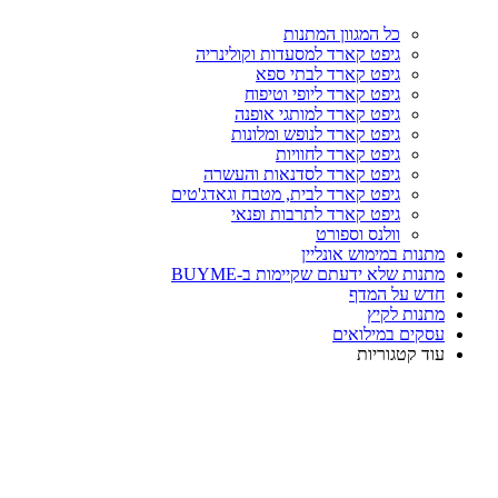
כל המגוון המתנות
גיפט קארד למסעדות וקולינריה
גיפט קארד לבתי ספא
גיפט קארד ליופי וטיפוח
גיפט קארד למותגי אופנה
גיפט קארד לנופש ומלונות
גיפט קארד לחוויות
גיפט קארד לסדנאות והעשרה
גיפט קארד לבית, מטבח וגאדג'טים
גיפט קארד לתרבות ופנאי
וולנס וספורט
מתנות במימוש אונליין
מתנות שלא ידעתם שקיימות ב-BUYME
חדש על המדף
מתנות לקיץ
עסקים במילואים
עוד קטגוריות