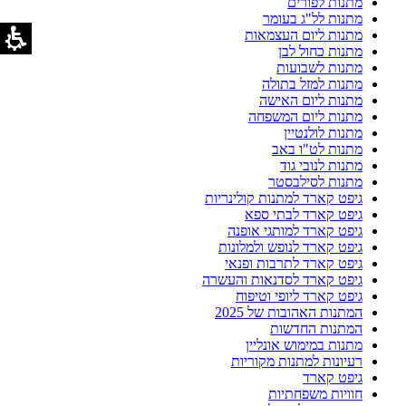
מתנות לפורים
מתנות לל"ג בעומר
מתנות ליום העצמאות
מתנות כחול לבן
מתנות לשבועות
מתנות למזל בתולה
מתנות ליום האישה
מתנות ליום המשפחה
מתנות לולנטיין
מתנות לט"ו באב
מתנות לנובי גוד
מתנות לסילבסטר
גיפט קארד למתנות קולינריות
גיפט קארד לבתי ספא
גיפט קארד למותגי אופנה
גיפט קארד לנופש ולמלונות
גיפט קארד לתרבות ופנאי
גיפט קארד לסדנאות והעשרה
גיפט קארד ליופי וטיפוח
המתנות האהובות של 2025
המתנות החדשות
מתנות במימוש אונליין
רעיונות למתנות מקוריות
גיפט קארד
חוויות משפחתיות