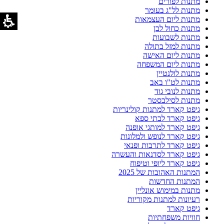
מתנות לפורים
מתנות לל"ג בעומר
מתנות ליום העצמאות
מתנות כחול לבן
מתנות לשבועות
מתנות למזל בתולה
מתנות ליום האישה
מתנות ליום המשפחה
מתנות לולנטיין
מתנות לט"ו באב
מתנות לנובי גוד
מתנות לסילבסטר
גיפט קארד למתנות קולינריות
גיפט קארד לבתי ספא
גיפט קארד למותגי אופנה
גיפט קארד לנופש ולמלונות
גיפט קארד לתרבות ופנאי
גיפט קארד לסדנאות והעשרה
גיפט קארד ליופי וטיפוח
המתנות האהובות של 2025
המתנות החדשות
מתנות במימוש אונליין
רעיונות למתנות מקוריות
גיפט קארד
חוויות משפחתיות