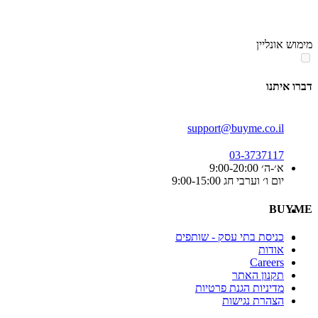
סוף
אזור
מימוש אונליין
תפריט
קטגוריות
דברו איתנו
support@buyme.co.il
03-3737117
א׳-ה׳ 9:00-20:00
יום ו׳ וערבי חג 9:00-15:00
BUYME
כניסת בתי עסק - שותפים
אודות
Careers
תקנון האתר
מדיניות הגנת פרטיות
הצהרת נגישות