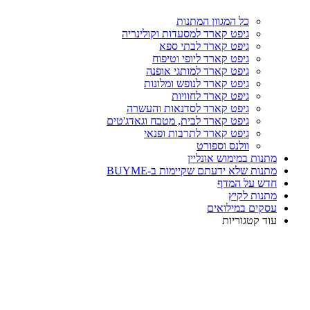
כל המגוון המתנות
גיפט קארד למסעדות וקולינריה
גיפט קארד לבתי ספא
גיפט קארד ליופי וטיפוח
גיפט קארד למותגי אופנה
גיפט קארד לנופש ומלונות
גיפט קארד לחוויות
גיפט קארד לסדנאות והעשרה
גיפט קארד לבית, מטבח וגאדג'טים
גיפט קארד לתרבות ופנאי
וולנס וספורט
מתנות במימוש אונליין
מתנות שלא ידעתם שקיימות ב-BUYME
חדש על המדף
מתנות לקיץ
עסקים במילואים
עוד קטגוריות