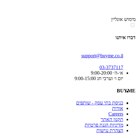
סוף
אזור
מימוש אונליין
תפריט
קטגוריות
דברו איתנו
support@buyme.co.il
03-3737117
א׳-ה׳ 9:00-20:00
יום ו׳ וערבי חג 9:00-15:00
BUYME
כניסת בתי עסק - שותפים
אודות
Careers
תקנון האתר
מדיניות הגנת פרטיות
הצהרת נגישות