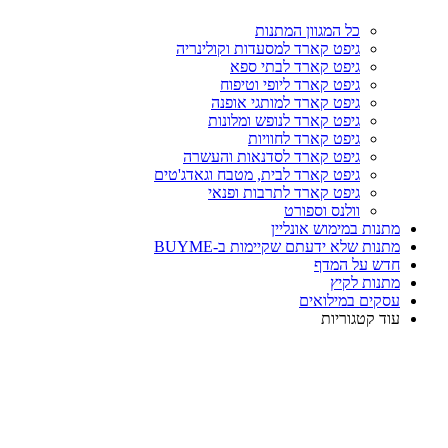
כל המגוון המתנות
גיפט קארד למסעדות וקולינריה
גיפט קארד לבתי ספא
גיפט קארד ליופי וטיפוח
גיפט קארד למותגי אופנה
גיפט קארד לנופש ומלונות
גיפט קארד לחוויות
גיפט קארד לסדנאות והעשרה
גיפט קארד לבית, מטבח וגאדג'טים
גיפט קארד לתרבות ופנאי
וולנס וספורט
מתנות במימוש אונליין
מתנות שלא ידעתם שקיימות ב-BUYME
חדש על המדף
מתנות לקיץ
עסקים במילואים
עוד קטגוריות