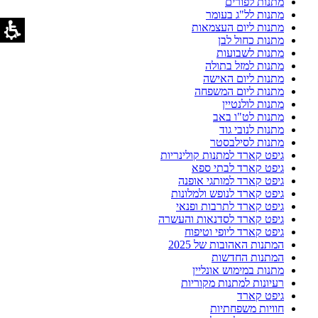
מתנות לפורים
מתנות לל"ג בעומר
מתנות ליום העצמאות
מתנות כחול לבן
מתנות לשבועות
מתנות למזל בתולה
מתנות ליום האישה
מתנות ליום המשפחה
מתנות לולנטיין
מתנות לט"ו באב
מתנות לנובי גוד
מתנות לסילבסטר
גיפט קארד למתנות קולינריות
גיפט קארד לבתי ספא
גיפט קארד למותגי אופנה
גיפט קארד לנופש ולמלונות
גיפט קארד לתרבות ופנאי
גיפט קארד לסדנאות והעשרה
גיפט קארד ליופי וטיפוח
המתנות האהובות של 2025
המתנות החדשות
מתנות במימוש אונליין
רעיונות למתנות מקוריות
גיפט קארד
חוויות משפחתיות